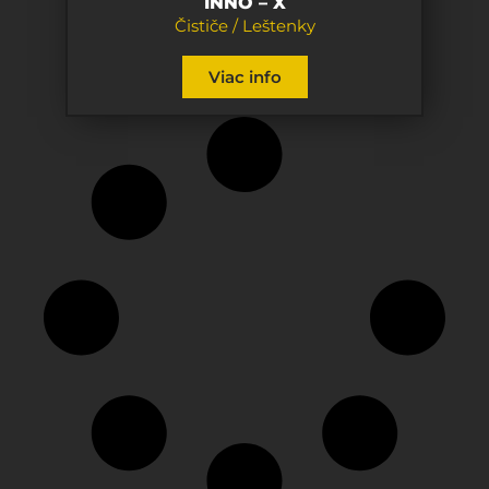
INNO – X
Čističe / Leštenky
Viac info