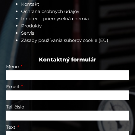
n
Kontakt
g
e
Ochrana osobných údajov
r
Innotec – priemyselná chémia
Produkty
Servis
Zásady používania súborov cookie (EÚ)
Kontaktný formulár
Meno
Email
Tel. číslo
Text