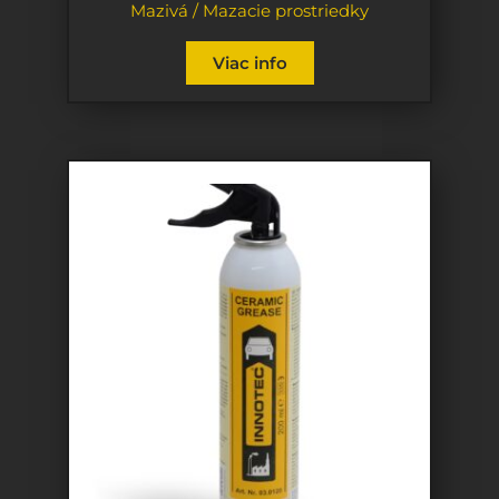
Mazivá / Mazacie prostriedky
Viac info