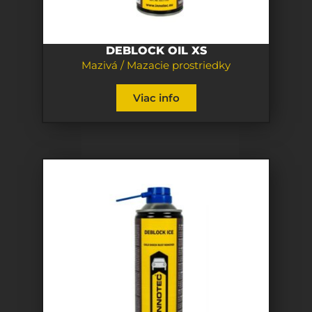
DEBLOCK OIL XS
Mazivá / Mazacie prostriedky
Viac info