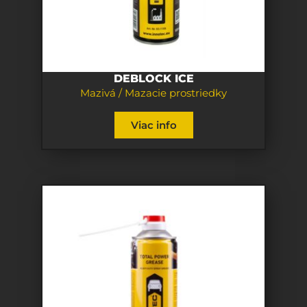
DEBLOCK ICE
Mazivá / Mazacie prostriedky
Viac info