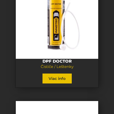
DPF DOCTOR
Čističe / Leštenky
Viac info