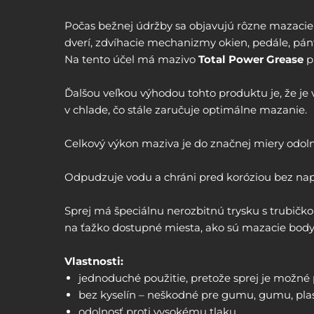
Počas bežnej údržby sa objavujú rôzne mazaci
dverí, zdvíhacie mechanizmy okien, pedále, pánty
Na tento účel má mazivo
Total Power Grease
p
Ďalšou veľkou výhodou tohto produktu je, že je vi
v chlade, čo stále zaručuje optimálne mazanie.
Celkový výkon maziva je do značnej miery odolný
Odpudzuje vodu a chráni pred koróziou bez na
Sprej má špeciálnu nerozbitnú trysku s trubičko
na ťažko dostupné miesta, ako sú mazacie body
Vlastnosti:
jednoduché použitie, pretože sprej je možné 
bez kyselín – neškodné pre gumu, gumu, pla
odolnosť proti vysokému tlaku