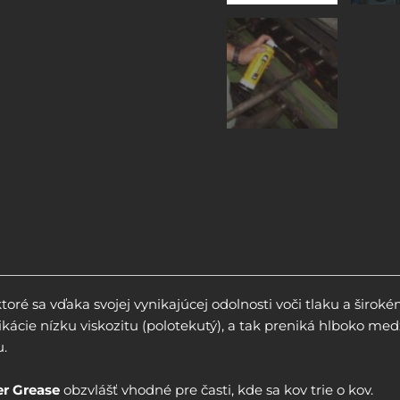
ktoré sa vďaka svojej vynikajúcej odolnosti voči tlaku a širo
ácie nízku viskozitu (polotekutý), a tak preniká hlboko medz
u.
er Grease
obzvlášť vhodné pre časti, kde sa kov trie o kov.