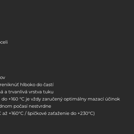
celi
kov
preniknúť hlboko do častí
 a trvanlivá vrstva tuku
C do +160 °C je vždy zaručený optimálny mazací účinok
adnom počasí nestvrdne
C až +160°C / špičkové zaťaženie do +230°C)