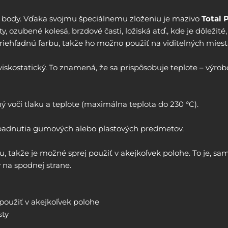
e body. Vďaka svojmu špeciálnemu zloženiu je mazivo
Total 
, ozubené kolesá, brzdové časti, ložiská atď., kde je dôležit
riehľadnú farbu, takže ho možno použiť na viditeľných miest
skostatický. To znamená, že sa prispôsobuje teplote – výrobok 
 voči tlaku a teplote (maximálna teplota do 230 °C).
padnutia gumových alebo plastových predmetov.
u, takže je možné sprej použiť v akejkoľvek polohe. To je, 
 na spodnej strane.
použiť v akejkoľvek polohe
sty