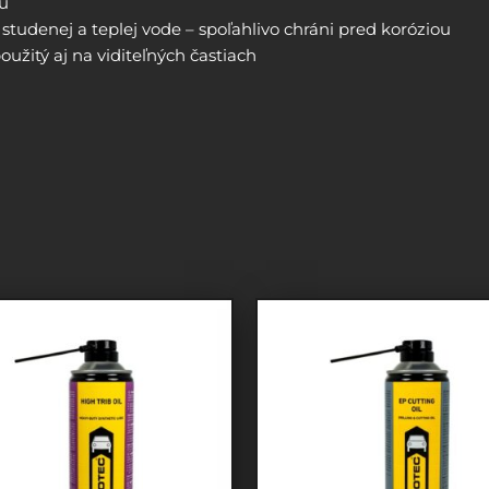
mu
studenej a teplej vode – spoľahlivo chráni pred koróziou
užitý aj na viditeľných častiach