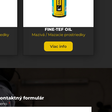
FINE-TEF OIL
iedky
Mazivá / Mazacie prostriedky
Viac info
ontaktný formulár
eno