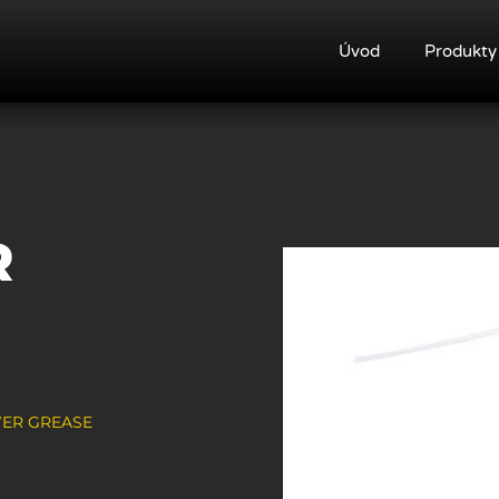
Úvod
Produkty
R
WER GREASE