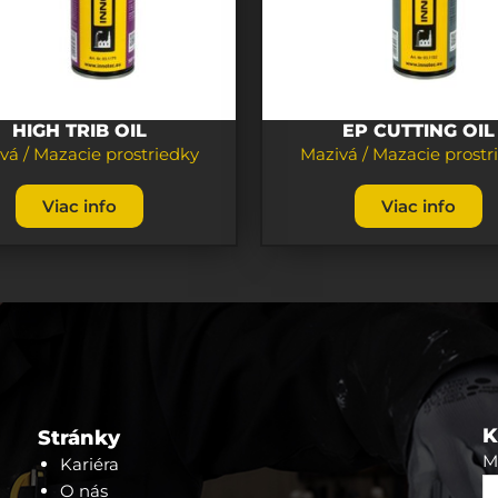
HIGH TRIB OIL
EP CUTTING OIL
vá / Mazacie prostriedky
Mazivá / Mazacie prostr
Viac info
Viac info
K
Stránky
M
Kariéra
O nás