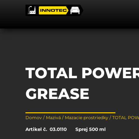
Preskočiť
na
obsah
TOTAL POWE
GREASE
Domov
/
Mazivá / Mazacie prostriedky
/ TOTAL PO
Artikel č. 03.0110 Sprej 500 ml