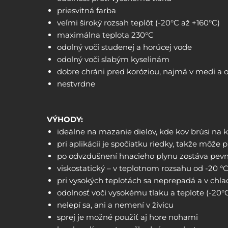
priesvitná farba
veľmi široký rozsah teplôt (-20°C až +160°C)
maximálna teplota 230°C
odolný voči studenej a horúcej vode
odolný voči slabým kyselinám
dobre chráni pred koróziou, najmä v medi a o
nestvrdne
VÝHODY:
ideálne na mazanie dielov, kde kov brúsi na 
pri aplikácii je spočiatku riedky, takže môže 
po odvzdušnení hnacieho plynu zostáva pevná
viskostatický – v teplotnom rozsahu od -20 °
pri vysokých teplotách sa neprepadá a v chl
odolnosť voči vysokému tlaku a teplote (-20°
nelepí sa, ani a nemení v živicu
sprej je možné použiť aj hore nohami