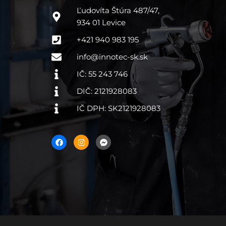
Ľudovíta Štúra 487/47,
934 01 Levice
+421 940 983 195
info@innotec-sk.sk
IČ: 55 243 746
DIČ: 2121928083
IČ DPH: SK2121928083
F
I
F
a
n
a
c
s
c
e
t
e
b
a
b
o
g
o
o
r
o
k
a
k
m
-
m
e
s
s