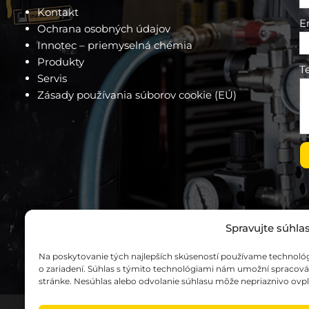
Kontakt
E
Ochrana osobných údajov
Innotec – priemyselná chémia
Produkty
T
Servis
Zásady používania súborov cookie (EÚ)
Spravujte súhla
Na poskytovanie tých najlepších skúseností používame technológi
o zariadení. Súhlas s týmito technológiami nám umožní spracovávať
stránke. Nesúhlas alebo odvolanie súhlasu môže nepriaznivo ovplyv