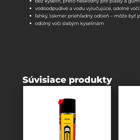
bez kyselín, preto neškodný pre plasty a gu
vodoodpudivé a vodu vylučujúce, odolné voči 
ľahký, takmer priehľadný odtieň – môže byť po
odolný voči slabým kyselinám
Súvisiace produkty