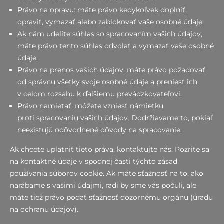
Právo na opravu: máte právo kedykoľvek doplniť,
opraviť, vymazať alebo zablokovať vaše osobné údaje.
Ak nám udelíte súhlas so spracovaním vašich údajov,
máte právo tento súhlas odvolať a vymazať vaše osobné
údaje.
Právo na prenos vašich údajov: máte právo požadovať
od správcu všetky svoje osobné údaje a preniesť ich
v celom rozsahu k ďalšiemu prevádzkovateľovi.
Právo namietať: môžete vzniesť námietku
proti spracovaniu vašich údajov. Dodržiavame to, pokiaľ
neexistujú odôvodnené dôvody na spracovanie.
Ak chcete uplatniť tieto práva, kontaktujte nás. Pozrite sa
na kontaktné údaje v spodnej časti týchto zásad
používania súborov cookie. Ak máte sťažnosť na to, ako
narábame s vašimi údajmi, radi by sme vás počuli, ale
máte tiež právo podať sťažnosť dozornému orgánu (úradu
na ochranu údajov).