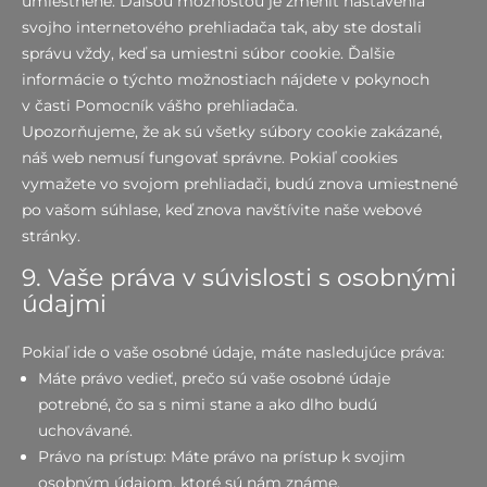
umiestnené. Ďalšou možnosťou je zmeniť nastavenia
svojho internetového prehliadača tak, aby ste dostali
správu vždy, keď sa umiestni súbor cookie. Ďalšie
informácie o týchto možnostiach nájdete v pokynoch
v časti Pomocník vášho prehliadača.
Upozorňujeme, že ak sú všetky súbory cookie zakázané,
náš web nemusí fungovať správne. Pokiaľ cookies
vymažete vo svojom prehliadači, budú znova umiestnené
po vašom súhlase, keď znova navštívite naše webové
stránky.
9. Vaše práva v súvislosti s osobnými
údajmi
Pokiaľ ide o vaše osobné údaje, máte nasledujúce práva:
Máte právo vedieť, prečo sú vaše osobné údaje
potrebné, čo sa s nimi stane a ako dlho budú
uchovávané.
Právo na prístup: Máte právo na prístup k svojim
osobným údajom, ktoré sú nám známe.