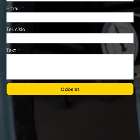
Email
Tel. číslo
Text
Odoslať