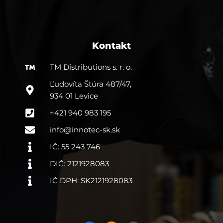
Kontakt
TM Distributions s. r. o.
Ľudovíta Štúra 487/47,
934 01 Levice
+421 940 983 195
info@innotec-sk.sk
IČ: 55 243 746
DIČ: 2121928083
IČ DPH: SK2121928083
F
I
F
a
n
a