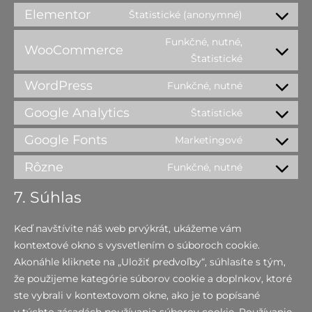
Elementor
Štatistické (anonymné)
Funkčné, nutné,
WooCommerce
Štatistické
WordPress
Funkčné, nutné
Google Analytics
Štatistické
Google Fonts
Marketingové
Rôzne
Funkčné, nutné
7. Súhlas
Keď navštívite náš web prvýkrát, ukážeme vám
kontextové okno s vysvetlením o súboroch cookie.
Akonáhle kliknete na „Uložiť predvoľby“, súhlasíte s tým,
že použijeme kategórie súborov cookie a doplnkov, ktoré
ste vybrali v kontextovom okne, ako je to popísané
v týchto zásadách používania súborov cookie. Používanie