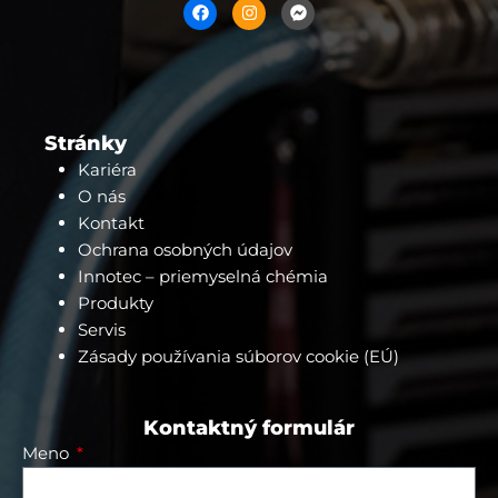
c
s
c
e
t
e
b
a
b
o
g
o
o
r
o
k
a
k
m
-
m
Stránky
e
s
Kariéra
s
O nás
e
n
Kontakt
g
e
Ochrana osobných údajov
r
Innotec – priemyselná chémia
Produkty
Servis
Zásady používania súborov cookie (EÚ)
Kontaktný formulár
Meno