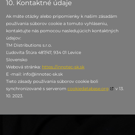
10. Kontaktné údaje
Ak máte otázky alebo pripomienky k našim zásadám
používania súborov cookie a tomuto vyhláseniu,
kontaktujte nás pomocou nasledujúcich kontaktných
údajov:
TM Distributions s.r.o.
Ľudovíta Štúra 487/47, 934 01 Levice
Slovensko
Webová stránka:
https://innotec-sk.sk
E -mail:
info@
innotec-sk.sk
Tieto zásady používania súborov cookie boli
synchronizované s serverom
cookiedatabase.org
v 13.
10. 2023.