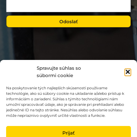
Odoslať
Spravujte súhlas so
súbormi cookie
Na poskytovanie tých najlepších skúseností používame
technológie, ako sú súbory cookie na ukladanie a/alebo prístup k
informáciám o zariadení. Súhlas s týmito technológiami nám
umožní spracovávať údaje, ako je správanie pri prehliadaní alebo
jedinečné ID na tejto stránke. Nesúhlas alebo odvolanie súhlasu
O cookies
/
Ochrana osobných údajov
môže nepriaznivo ovplyvniť určité vlastnosti a funkcie.
© 2026 INNOTEC SK
Prijať