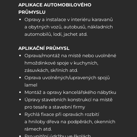
APLIKACE AUTOMOBILOVÉHO
PRŮMYSLU
Opravy a instalace v interiéru karavanů
a obytných vozů, autobusů, nákladních
automobilů, lodí, jachet atd.
APLIKAČNÍ PRŮMYSL
Oprava/montáž na místě nebo uvolněné
hmoždinkové spoje v kuchyních,
zásuvkách, skříních atd.
Oprava uvolněných/upravených spojů
lamel
Montáž a opravy kancelářského nábytku
Úpravy stavebních konstrukcí na místě
pro tesaře a stavební firmy
Rychlá fixace při opravách rozbití
a hniloby dřeva na podpěrách, okenních
rámech atd.
Pro vnitřní údržbu ve školách,