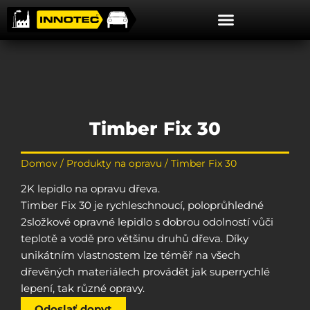
Preskočiť
na
obsah
Timber Fix 30
Domov
/
Produkty na opravu
/ Timber Fix 30
2K lepidlo na opravu dřeva.
Timber Fix 30 je rychleschnoucí, poloprůhledné
2složkové opravné lepidlo s dobrou odolností vůči
teplotě a vodě pro většinu druhů dřeva. Díky
unikátním vlastnostem lze téměř na všech
dřevěných materiálech provádět jak superrychlé
lepení, tak různé opravy.
Odoslať dopyt