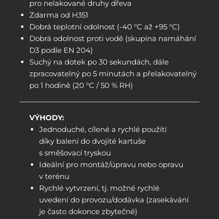
pro nelakované druhy dřeva
Zdarma od H351
Dobrá teplotní odolnost (-40 °C až +95 °C)
Dobrá odolnost proti vodě (skupina namáhání
D3 podle EN 204)
Suchý na dotek po 30 sekundách, dále
zpracovatelný po 5 minutách a přelakovatelný
po 1 hodině (20 °C / 50 % RH)
VÝHODY:
Jednoduché, cílené a rychlé použití
díky balení do dvojité kartuše
s směšovací tryskou
Ideální pro montáž/úpravu nebo opravu
v terénu
Rychlé vytvrzení, tj. možné rychlé
uvedení do provozu/dodávka (zasekávání
je často dokonce zbytečné)