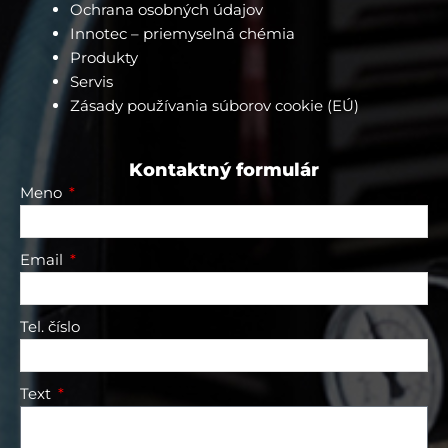
e
Ochrana osobných údajov
r
Innotec – priemyselná chémia
Produkty
Servis
Zásady používania súborov cookie (EÚ)
Kontaktný formulár
Meno
Email
Tel. číslo
Text