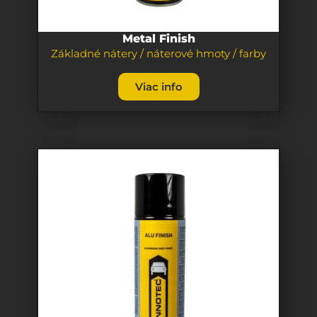
Metal Finish
Základné nátery / náterové hmoty / farby
Viac info