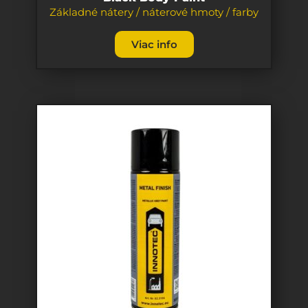
Základné nátery / náterové hmoty / farby
Viac info