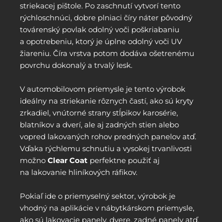
striekacej pištole. Po zaschnutí vytvorí tento
rýchloschnúci, dobre plniaci číry náter pôvodný
továrenský povlak odolný voči poškriabaniu
a opotrebeniu, ktorý je úplne odolný voči UV
žiareniu. Číra vrstva potom dodáva ošetrenému
povrchu dokonalý a trvalý lesk.
V automobilovom priemysle je tento výrobok
ideálny na striekanie rôznych častí, ako sú kryty
zrkadiel, vnútorné strany stĺpikov karosérie,
blatníkov a dverí, ale aj zadných stien alebo
vopred lakovaných rohov predných panelov atď.
Vďaka rýchlemu schnutiu a vysokej trvanlivosti
možno
Clear Coat
perfektne použiť aj
na lakovanie hliníkových ráfikov.
Pokiaľ ide o priemyselný sektor, výrobok je
vhodný na aplikácie v nábytkárskom priemysle,
ako sú lakovacie panely, dvere, zadné panely atď.