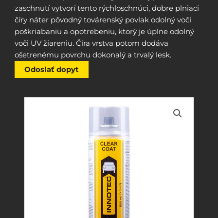
zaschnutí vytvorí tento rýchloschnúci, dobre plniaci
číry náter pôvodný továrenský povlak odolný voči
poškriabaniu a opotrebeniu, ktorý je úplne odolný
voči UV žiareniu. Číra vrstva potom dodáva
ošetrenému povrchu dokonalý a trvalý lesk.
Odoslať dopyt