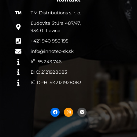
TM Distributions s. r. o.
Ľudovíta Štúra 487/47,
934 01 Levice
+421 940 983 195
info@innotec-sk.sk
IČ: 55 243 746
DIČ: 2121928083
IČ DPH: SK2121928083
F
I
F
a
n
a
c
s
c
e
t
e
b
a
b
o
g
o
o
r
o
k
a
k