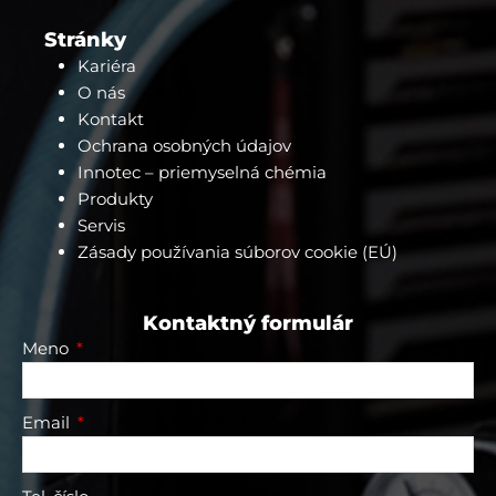
m
-
m
Stránky
e
s
Kariéra
s
O nás
e
n
Kontakt
g
e
Ochrana osobných údajov
r
Innotec – priemyselná chémia
Produkty
Servis
Zásady používania súborov cookie (EÚ)
Kontaktný formulár
Meno
Email