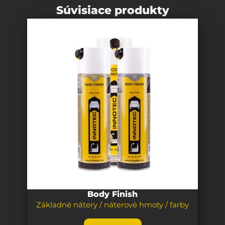
Súvisiace produkty
Body Finish
Základné nátery / náterové hmoty / farby