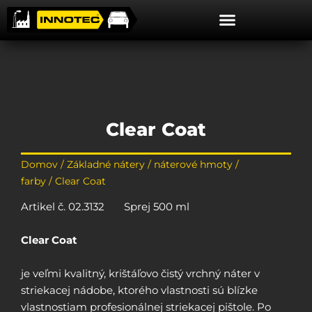
Preskočiť
na
obsah
Clear Coat
Domov
/
Základné nátery / náterové hmoty /
farby
/ Clear Coat
Artikel č. 02.3132 Sprej 500 ml
Clear Coat
je veľmi kvalitný, krištáľovo čistý vrchný náter v
striekacej nádobe, ktorého vlastnosti sú blízke
vlastnostiam profesionálnej striekacej pištole. Po